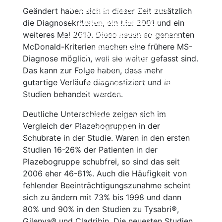
Kortison
Alles auf einen Blick
Geändert haben sich in dieser Zeit zusätzlich
Ozanimod (Zeposia®)
Einzelnachweise
die Diagnosekriterien, ein Mal 2001 und ein
Therapien in Zulassungsstudien
Beschreibung
weiteres Mal 2010. Diese neuen so genannten
Wirksamkeit
McDonald-Kriterien machen eine frühere MS-
Nebenwirkungen
Diagnose möglich, weil sie weiter gefasst sind.
Einnahme und Therapiekontrolle
Das kann zur Folge haben, dass mehr
Häufig gestellte Fragen
gutartige Verläufe diagnostiziert und in
Alles auf einen Blick
Studien behandelt werden.
Ofatumumab (Kesimpta®)
Deutliche Unterschiede zeigen sich im
Tabellarischer Vergleich der Immunthe
Vergleich der Plazebogruppen in der
Einzelnachweise
Schubrate in der Studie. Waren in den ersten
Studien 16-26% der Patienten in der
Plazebogruppe schubfrei, so sind das seit
2006 eher 46-61%. Auch die Häufigkeit von
fehlender Beeinträchtigungszunahme scheint
sich zu ändern mit 73% bis 1998 und dann
80% und 90% in den Studien zu Tysabri®,
Gilenya® und Cladribin. Die neuesten Studien