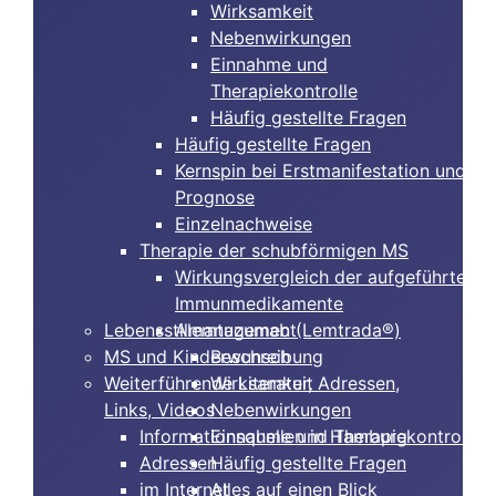
Wirksamkeit
Nebenwirkungen
Einnahme und
Therapiekontrolle
Häufig gestellte Fragen
Häufig gestellte Fragen
Kernspin bei Erstmanifestation und
Prognose
Einzelnachweise
Therapie der schubförmigen MS
Wirkungsvergleich der aufgeführten
Immunmedikamente
Lebensstilmanagement
Alemtuzumab (Lemtrada®)
MS und Kinderwunsch
Beschreibung
Weiterführende Literatur, Adressen,
Wirksamkeit
Links, Videos
Nebenwirkungen
Informationsquellen in Hamburg
Einnahme und Therapiekontrolle
Adressen
Häufig gestellte Fragen
im Internet
Alles auf einen Blick