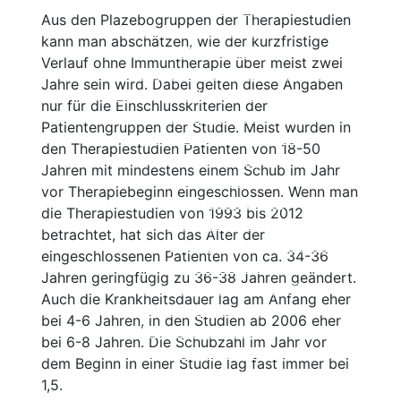
Cyclosporin
Beschreibung
Aus den Plazebogruppen der Therapiestudien
Keine Immuntherapie
Wirksamkeit
kann man abschätzen, wie der kurzfristige
Einzelnachweise
Nebenwirkungen
Verlauf ohne Immuntherapie über meist zwei
Therapie der primär progredienten
Einnahme und Therapiekontrolle
Jahre sein wird. Dabei gelten diese Angaben
MS
Häufig gestellte Fragen
nur für die Einschlusskriterien der
Ocrelizumab
Alles auf einen Blick
Patientengruppen der Studie. Meist wurden in
Cladribin (Mavenclad®)
Beschreibung
den Therapiestudien Patienten von 18-50
Beschreibung
Wirksamkeit
Jahren mit mindestens einem Schub im Jahr
Wirksamkeit
Nebenwirkungen
vor Therapiebeginn eingeschlossen. Wenn man
Nebenwirkungen
Einnahme und
die Therapiestudien von 1993 bis 2012
Einnahme und Therapiekontrolle
Therapiekontrolle
betrachtet, hat sich das Alter der
Häufig gestellte Fragen
Häufig gestellte Fragen
eingeschlossenen Patienten von ca. 34-36
Alles auf einen Blick
Alles auf einen Blick
Jahren geringfügig zu 36-38 Jahren geändert.
Ocrelizumab (Ocrevus®)
Beta-Interferone
Auch die Krankheitsdauer lag am Anfang eher
Copaxone®
Beschreibung
bei 4-6 Jahren, in den Studien ab 2006 eher
Mitoxantron
Wirksamkeit
bei 6-8 Jahren. Die Schubzahl im Jahr vor
Azathioprin
Nebenwirkungen
dem Beginn in einer Studie lag fast immer bei
Cyclophosphamid
Einnahme und Therapiekontrolle
1,5.
Immunglobuline
Häufig gestellte Fragen