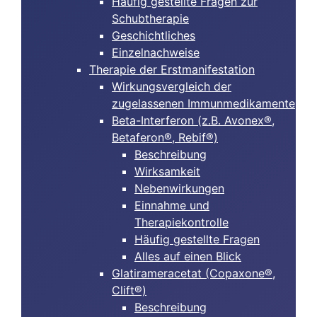
Häufig gestellte Fragen zur
Schubtherapie
Geschichtliches
Einzelnachweise
Therapie der Erstmanifestation
Wirkungsvergleich der
zugelassenen Immunmedikamente
Beta-Interferon (z.B. Avonex®,
Betaferon®, Rebif®)
Beschreibung
Wirksamkeit
Nebenwirkungen
Einnahme und
Therapiekontrolle
Häufig gestellte Fragen
Alles auf einen Blick
Glatirameracetat (Copaxone®,
Clift®)
Beschreibung