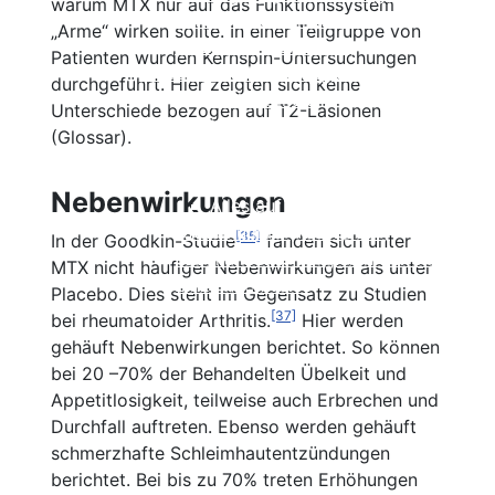
warum MTX nur auf das Funktionssystem
Kortison
Alles auf einen Blick
„Arme“ wirken sollte. In einer Teilgruppe von
Ozanimod (Zeposia®)
Einzelnachweise
Patienten wurden Kernspin-Untersuchungen
Therapien in Zulassungsstudien
Beschreibung
durchgeführt. Hier zeigten sich keine
Wirksamkeit
Unterschiede bezogen auf T2-Läsionen
Nebenwirkungen
(Glossar).
Einnahme und Therapiekontrolle
Häufig gestellte Fragen
Nebenwirkungen
Alles auf einen Blick
Ofatumumab (Kesimpta®)
[35]
In der Goodkin-Studie
fanden sich unter
Tabellarischer Vergleich der Immunthe
MTX nicht häufiger Nebenwirkungen als unter
Einzelnachweise
Placebo. Dies steht im Gegensatz zu Studien
[37]
bei rheumatoider Arthritis.
Hier werden
gehäuft Nebenwirkungen berichtet. So können
bei 20 –70% der Behandelten Übelkeit und
Appetitlosigkeit, teilweise auch Erbrechen und
Durchfall auftreten. Ebenso werden gehäuft
schmerzhafte Schleimhautentzündungen
berichtet. Bei bis zu 70% treten Erhöhungen