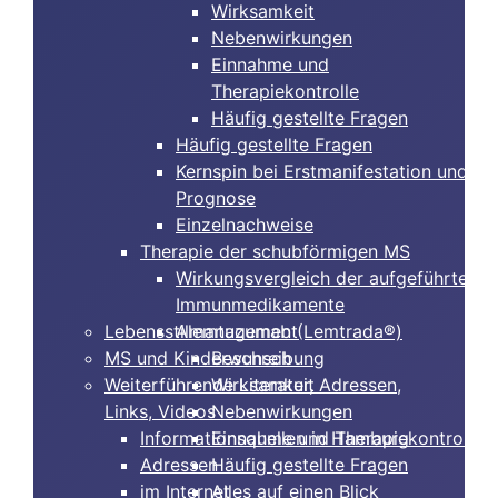
Wirksamkeit
Nebenwirkungen
Einnahme und
Therapiekontrolle
Häufig gestellte Fragen
Häufig gestellte Fragen
Kernspin bei Erstmanifestation und
Prognose
Einzelnachweise
Therapie der schubförmigen MS
Wirkungsvergleich der aufgeführten
Immunmedikamente
Lebensstilmanagement
Alemtuzumab (Lemtrada®)
MS und Kinderwunsch
Beschreibung
Weiterführende Literatur, Adressen,
Wirksamkeit
Links, Videos
Nebenwirkungen
Informationsquellen in Hamburg
Einnahme und Therapiekontrolle
Adressen
Häufig gestellte Fragen
im Internet
Alles auf einen Blick