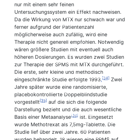
Nebenwirkungen
nur mit einem sehr feinen
Einnahme und Therapiekontrolle
Untersuchungssystem ein Effekt nachweisen.
Häufig gestellte Fragen
Da die Wirkung von MTX nur schwach war und
Alles auf einen Blick
ferner aufgrund der Patientenzahl
Teriflunomid (Aubagio®)
möglicherweise auch zufällig, wird eine
Beschreibung
Therapie nicht generell empfohlen. Notwendig
Wirksamkeit
wären größere Studien mit eventuell auch
Nebenwirkungen
höheren Dosierungen. Es wurden zwei Studien
Therapie der sekundär
Einnahme und Therapiekontrolle
zur Therapie der SPMS mit MTX
durchgeführt.
progredienten MS
Häufig gestellte Fragen
Die erste, sehr kleine und methodisch
Interferone bei SPMS
Alles auf einen Blick
[34]
eingeschränkte Studie erfolgte 1993
.
Zwei
Fingolimod (Gilenya®)
Mitoxantron
Jahre später wurde eine randomisierte,
Azathioprin
Beschreibung
placebokontrollierte
Doppelblindstudie
Kombinationstherapien
Wirksamkeit
[35]
vorgestellt
auf die sich die folgende
Cyclophosphamid
Nebenwirkungen
Darstellung bezieht und die auch wesentliche
Methotrexat MTX
Einnahme und Therapiekontrolle
[36]
Basis einer Metaanalyse
ist. Eingesetzt
Kortison
Häufig gestellte Fragen
wurde Methotrexat als 7,5mg-Tablette. Die
Immunglobuline
Alles auf einen Blick
Studie lief über zwei Jahre. 60 Patienten
Natalizumab (Tysabri®)
Cladibrin
wurden behandelt, 18 wiesen eine PPMS auf,