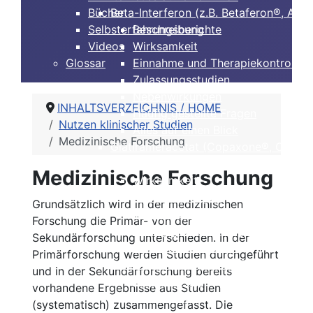
Bücher
Beta-Interferon (z.B. Betaferon®, Avo
Selbsterfahrungsberichte
Beschreibung
Videos
Wirksamkeit
Glossar
Einnahme und Therapiekontrolle
Zulassungsstudien
Nebenwirkungen
INHALTSVERZEICHNIS / HOME
Häufig gestellte Fragen
Nutzen klinischer Studien
Alles auf einen Blick
Medizinische Forschung
Glatirameracetat (Copaxone®, Clift®)
Beschreibung
Medizinische Forschung
Wirksamkeit
Nebenwirkungen
Grundsätzlich wird in der medizinischen
Einnahme und Therapiekontrolle
Forschung die Primär- von der
Häufig gestellte Fragen
Sekundärforschung unterschieden. In der
Alles auf einen Blick
Primärforschung werden Studien durchgeführt
Dimethylfumarat, BG12 (Tecfidera®)
und in der Sekundärforschung bereits
Beschreibung
vorhandene Ergebnisse aus Studien
Wirksamkeit
(systematisch) zusammengefasst. Die