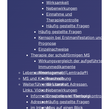
Wirksamkeit
Nebenwirkungen
Einnahme und
Therapiekontrolle
Häufig gestellte Fragen
Häufig gestellte Fragen
Kernspin bei Erstmanifestation und
Prognose
Einzelnachweise
Therapie der schubförmigen MS
Wirkungsvergleich der aufgeführten
Immunmedikamente
Lebensstilmanagement
Alemtuzumab (Lemtrada®)
MS und Kinderwunsch
Beschreibung
Weiterführende Literatur, Adressen,
Wirksamkeit
Links, Videos
Nebenwirkungen
Informationsquellen in Hamburg
Einnahme und Therapiekontrolle
Adressen
Häufig gestellte Fragen
im Internet
Alles auf einen Blick