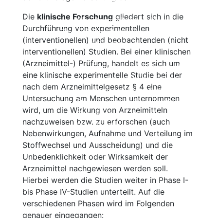
Kortison
Alles auf einen Blick
Die
klinische Forschung
gliedert sich in die
Ozanimod (Zeposia®)
Einzelnachweise
Durchführung von experimentellen
Therapien in Zulassungsstudien
Beschreibung
(interventionellen) und beobachtenden (nicht
Wirksamkeit
interventionellen) Studien. Bei einer klinischen
Nebenwirkungen
(Arzneimittel-) Prüfung, handelt es sich um
Einnahme und Therapiekontrolle
eine klinische experimentelle Studie bei der
Häufig gestellte Fragen
nach dem Arzneimittelgesetz § 4 eine
Alles auf einen Blick
Untersuchung am Menschen unternommen
Ofatumumab (Kesimpta®)
wird, um die Wirkung von Arzneimitteln
Tabellarischer Vergleich der Immunthe
nachzuweisen bzw. zu erforschen (auch
Einzelnachweise
Nebenwirkungen, Aufnahme und Verteilung im
Stoffwechsel und Ausscheidung) und die
Unbedenklichkeit oder Wirksamkeit der
Arzneimittel nachgewiesen werden soll.
Hierbei werden die Studien weiter in Phase I-
bis Phase IV-Studien unterteilt. Auf die
verschiedenen Phasen wird im Folgenden
genauer eingegangen: