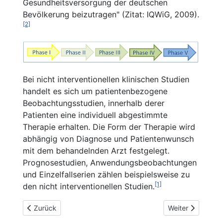
Gesundheitsversorgung der deutschen
Bevölkerung beizutragen" (Zitat: IQWiG, 2009).
[2]
Bei nicht interventionellen klinischen Studien
handelt es sich um patientenbezogene
Beobachtungsstudien, innerhalb derer
Patienten eine individuell abgestimmte
Therapie erhalten. Die Form der Therapie wird
abhängig von Diagnose und Patientenwunsch
mit dem behandelnden Arzt festgelegt.
Prognosestudien, Anwendungsbeobachtungen
und Einzelfallserien zählen beispielsweise zu
[1]
den nicht interventionellen Studien.
Vorheriger Beitrag: Was ist „Evidenz-basierte Medizin (EbM)
Nächster Beitrag
Zurück
Weiter