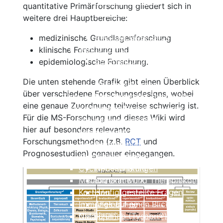
Nebenwirkungen
quantitative Primärforschung gliedert sich in
Einnahme und Therapiekontrolle
weitere drei Hauptbereiche:
Häufig gestellte Fragen
Alles auf einen Blick
medizinische Grundlagenforschung
Teriflunomid (Aubagio®)
klinische Forschung und
Beschreibung
epidemiologische Forschung.
Wirksamkeit
Die unten stehende Grafik gibt einen Überblick
Nebenwirkungen
über verschiedene Forschungsdesigns, wobei
Therapie der sekundär
Einnahme und Therapiekontrolle
eine genaue Zuordnung teilweise schwierig ist.
progredienten MS
Häufig gestellte Fragen
Für die MS-Forschung und dieses Wiki wird
Interferone bei SPMS
Alles auf einen Blick
hier auf besonders relevante
Fingolimod (Gilenya®)
Mitoxantron
Forschungsmethoden (z.B.
RCT
und
Azathioprin
Beschreibung
Prognosestudien) genauer eingegangen.
Kombinationstherapien
Wirksamkeit
Cyclophosphamid
Nebenwirkungen
Methotrexat MTX
Einnahme und Therapiekontrolle
Kortison
Häufig gestellte Fragen
Immunglobuline
Alles auf einen Blick
Natalizumab (Tysabri®)
Cladibrin