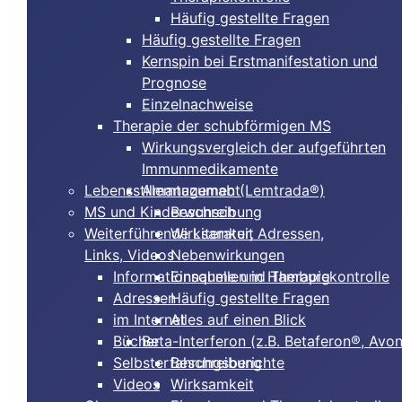
Häufig gestellte Fragen
Häufig gestellte Fragen
Kernspin bei Erstmanifestation und
Prognose
Einzelnachweise
Therapie der schubförmigen MS
Wirkungsvergleich der aufgeführten
Immunmedikamente
Lebensstilmanagement
Alemtuzumab (Lemtrada®)
MS und Kinderwunsch
Beschreibung
Weiterführende Literatur, Adressen,
Wirksamkeit
Links, Videos
Nebenwirkungen
Informationsquellen in Hamburg
Einnahme und Therapiekontrolle
Adressen
Häufig gestellte Fragen
im Internet
Alles auf einen Blick
Bücher
Beta-Interferon (z.B. Betaferon®, Avo
Selbsterfahrungsberichte
Beschreibung
Videos
Wirksamkeit