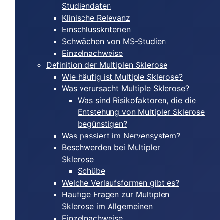
Studiendaten
Klinische Relevanz
Einschlusskriterien
Schwächen von MS-Studien
Einzelnachweise
Definition der Multiplen Sklerose
Wie häufig ist Multiple Sklerose?
Was verursacht Multiple Sklerose?
Was sind Risikofaktoren, die die
Entstehung von Multipler Sklerose
begünstigen?
Was passiert im Nervensystem?
Beschwerden bei Multipler
Sklerose
Schübe
Welche Verlaufsformen gibt es?
Häufige Fragen zur Multiplen
Sklerose im Allgemeinen
Einzelnachweise