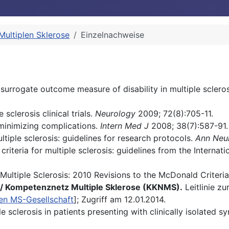
Multiplen Sklerose
Einzelnachweise
urrogate outcome measure of disability in multiple sclero
sclerosis clinical trials.
Neurology
2009; 72(8):705-11.
minimizing complications.
Intern Med J
2008; 38(7):587-91.
ltiple sclerosis: guidelines for research protocols.
Ann Neu
eria for multiple sclerosis: guidelines from the Internatio
 Multiple Sclerosis: 2010 Revisions to the McDonald Criteri
)/ Kompetenznetz Multiple Sklerose (KKNMS).
Leitlinie z
n MS-Gesellschaft
]; Zugriff am 12.01.2014.
le sclerosis in patients presenting with clinically isolated 