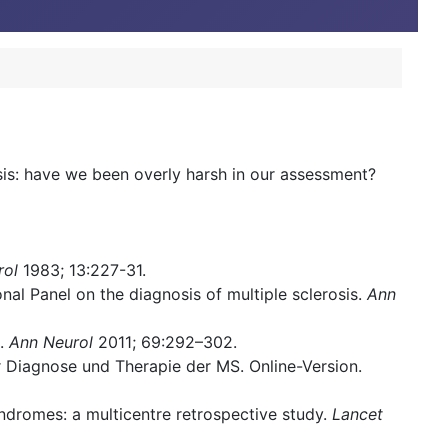
sis: have we been overly harsh in our assessment?
rol
1983; 13:227-31.
nal Panel on the diagnosis of multiple sclerosis.
Ann
a.
Ann Neurol
2011; 69:292–302.
ur Diagnose und Therapie der MS. Online-Version.
syndromes: a multicentre retrospective study.
Lancet