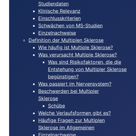
Studiendaten
Klinische Relevanz
Einschlusskriterien
Schwächen von MS-Studien
Einzelnachweise
Definition der Multiplen Sklerose
Wie häufig ist Multiple Sklerose?
Was verursacht Multiple Sklerose?
Was sind Risikofaktoren, die die
Entstehung von Multipler Sklerose
begünstigen?
Was passiert im Nervensystem?
Beschwerden bei Multipler
Sklerose
Schübe
Welche Verlaufsformen gibt es?
Häufige Fragen zur Multiplen
Sklerose im Allgemeinen
Einzelnachweise