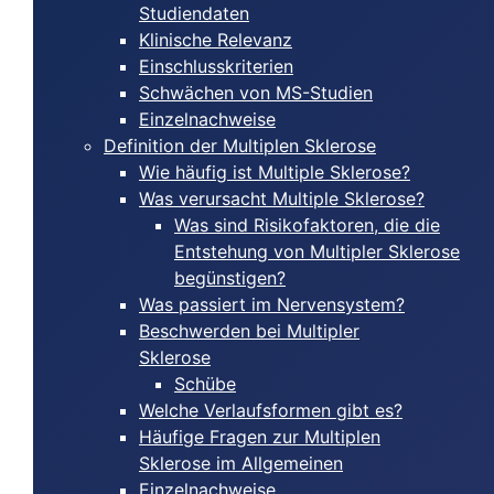
Studiendaten
Klinische Relevanz
Einschlusskriterien
Schwächen von MS-Studien
Einzelnachweise
Definition der Multiplen Sklerose
Wie häufig ist Multiple Sklerose?
Was verursacht Multiple Sklerose?
Was sind Risikofaktoren, die die
Entstehung von Multipler Sklerose
begünstigen?
Was passiert im Nervensystem?
Beschwerden bei Multipler
Sklerose
Schübe
Welche Verlaufsformen gibt es?
Häufige Fragen zur Multiplen
Sklerose im Allgemeinen
Einzelnachweise