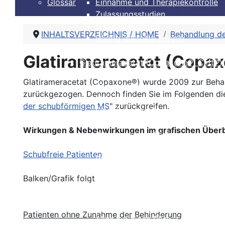
Glossar
Einnahme und Therapiekontrolle
Zulassungsstudien
Nebenwirkungen
INHALTSVERZEICHNIS / HOME
Behandlung de
Häufig gestellte Fragen
Alles auf einen Blick
Glatirameracetat (Copaxo
Glatirameracetat (Copaxone®, Clift®)
Beschreibung
Glatirameracetat (Copaxone®) wurde 2009 zur Behan
Wirksamkeit
zurückgezogen. Dennoch finden Sie im Folgenden die 
Nebenwirkungen
der schubförmigen MS
" zurückgreifen.
Einnahme und Therapiekontrolle
Häufig gestellte Fragen
Wirkungen & Nebenwirkungen im grafischen Überb
Alles auf einen Blick
Dimethylfumarat, BG12 (Tecfidera®)
Schubfreie Patienten
Beschreibung
Wirksamkeit
Balken/Grafik folgt
Nebenwirkungen
Einnahme und Therapiekontrolle
Häufig gestellte Fragen
Patienten ohne Zunahme der Behinderung
Alles auf einen Blick