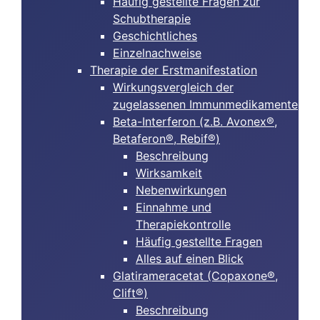
Häufig gestellte Fragen zur
Schubtherapie
Geschichtliches
Einzelnachweise
Therapie der Erstmanifestation
Wirkungsvergleich der
zugelassenen Immunmedikamente
Beta-Interferon (z.B. Avonex®,
Betaferon®, Rebif®)
Beschreibung
Wirksamkeit
Nebenwirkungen
Einnahme und
Therapiekontrolle
Häufig gestellte Fragen
Alles auf einen Blick
Glatirameracetat (Copaxone®,
Clift®)
Beschreibung