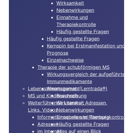
Wirksamkeit
Nebenwirkungen
Einnahme und
Therapiekontrolle
Häufig gestellte Fragen
Häufig gestellte Fragen
Kernspin bei Erstmanifestation und
Prognose
Einzelnachweise
Therapie der schubförmigen MS
Wirkungsvergleich der aufgeführten
Immunmedikamente
Lebensstilmanagement
Alemtuzumab (Lemtrada®)
MS und Kinderwunsch
Beschreibung
Weiterführende Literatur, Adressen,
Wirksamkeit
Links, Videos
Nebenwirkungen
Informationsquellen in Hamburg
Einnahme und Therapiekontrolle
Adressen
Häufig gestellte Fragen
im Internet
Alles auf einen Blick