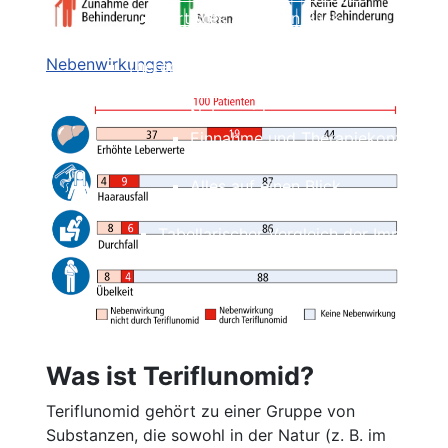
Kortison
Alles auf einen Blick
Ozanimod (Zeposia®)
Einzelnachweise
Nebenwirkungen
Therapien in Zulassungsstudien
Beschreibung
Wirksamkeit
Nebenwirkungen
Einnahme und Therapiekontrolle
Häufig gestellte Fragen
Alles auf einen Blick
Ofatumumab (Kesimpta®)
Tabellarischer Vergleich der Immunthe
Einzelnachweise
Was ist Teriflunomid?
Teriflunomid gehört zu einer Gruppe von
Substanzen, die sowohl in der Natur (z. B. im