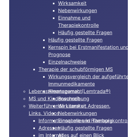
Wirksamkeit
Nebenwirkungen
Einnahme und
Therapiekontrolle
Häufig gestellte Fragen
Häufig gestellte Fragen
Kernspin bei Erstmanifestation und
Prognose
Einzelnachweise
Therapie der schubförmigen MS
Wirkungsvergleich der aufgeführten
Immunmedikamente
Lebensstilmanagement
Alemtuzumab (Lemtrada®)
MS und Kinderwunsch
Beschreibung
Weiterführende Literatur, Adressen,
Wirksamkeit
Links, Videos
Nebenwirkungen
Informationsquellen in Hamburg
Einnahme und Therapiekontrolle
Adressen
Häufig gestellte Fragen
im Internet
Alles auf einen Blick