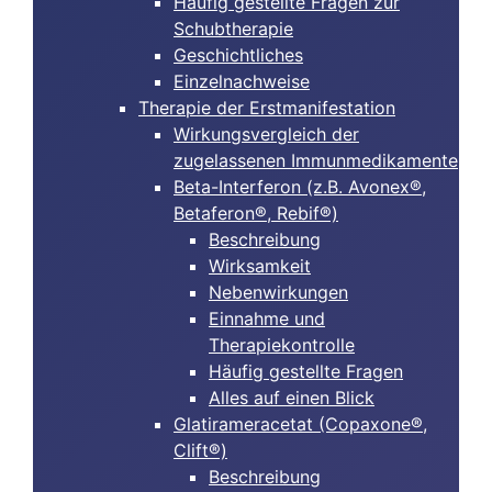
Häufig gestellte Fragen zur
Schubtherapie
Geschichtliches
Einzelnachweise
Therapie der Erstmanifestation
Wirkungsvergleich der
zugelassenen Immunmedikamente
Beta-Interferon (z.B. Avonex®,
Betaferon®, Rebif®)
Beschreibung
Wirksamkeit
Nebenwirkungen
Einnahme und
Therapiekontrolle
Häufig gestellte Fragen
Alles auf einen Blick
Glatirameracetat (Copaxone®,
Clift®)
Beschreibung