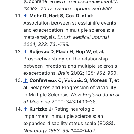
(Cochrane review).
The Cochrane Library,
Kortison
Alles auf einen Blick
Issue2, 2002. Oxford: Update Software.
Ozanimod (Zeposia®)
Einzelnachweise
↑
Mohr D, Hart S, Cox D, et al:
Therapien in Zulassungsstudien
Beschreibung
Association between stressful life events
Wirksamkeit
and exacerbation in multiple sclerosis: a
Nebenwirkungen
meta-analysis.
British Medical Journal
Einnahme und Therapiekontrolle
2004; 328: 731-733.
Häufig gestellte Fragen
↑
Buljevac D, Flach H, Hop W, et al:
Alles auf einen Blick
Prospective study on the relationship
Ofatumumab (Kesimpta®)
between infections and multiple sclerosis
Tabellarischer Vergleich der Immunthe
exacerbations.
Brain
2002; 125: 952-960.
Einzelnachweise
↑
Confavreux C, Vukusic S, Moreau T, et
al:
Relapses and Progression of visability
in Multiple Sclerosis.
New England Journal
of Medicine
2000; 343:1430–38.
↑
Kurtzke J:
Rating neurologic
impairment in multiple sclerosis: an
expanded disability status scale (EDSS).
Neurology 1983; 33: 1444-1452.