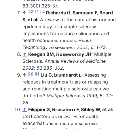
Cyclosporin
Beschreibung
83(300):325-37.
Keine Immuntherapie
Wirksamkeit
7,0
7,1
7,2
↑
Richards R, Sampson F, Beard
Einzelnachweise
Nebenwirkungen
S, et al:
A review of the natural history and
Therapie der primär progredienten
Einnahme und Therapiekontrolle
epidemiology of multiple sclerosis:
MS
Häufig gestellte Fragen
implications for resource allocation and
Ocrelizumab
Alles auf einen Blick
health economic models.
Health
Cladribin (Mavenclad®)
Beschreibung
Technology Assessment 2002; 6: 1-73.
Beschreibung
Wirksamkeit
↑
Keegan BM, Noseworthy JH:
Multiple
Wirksamkeit
Nebenwirkungen
Sclerosis.
Annual Reviews of Medicine
Nebenwirkungen
Einnahme und
2002; 53:285–302.
Einnahme und Therapiekontrolle
Therapiekontrolle
9,0
9,1
↑
Liu C, Blumhardt L:
Assessing
Häufig gestellte Fragen
Häufig gestellte Fragen
relapses in treatment trials of relapsing
Alles auf einen Blick
Alles auf einen Blick
and remitting multiple sclerosis: can we
Ocrelizumab (Ocrevus®)
Beta-Interferone
do better?
Multiple Sclerosis 1999; 5: 22-
Copaxone®
Beschreibung
28.
Mitoxantron
Wirksamkeit
↑
Filippini G, Brusaferri F, Sibley W, et al:
Azathioprin
Nebenwirkungen
Corticosteroids or ACTH for acute
Cyclophosphamid
Einnahme und Therapiekontrolle
exacerbations in multiple sclerosis
Immunglobuline
Häufig gestellte Fragen