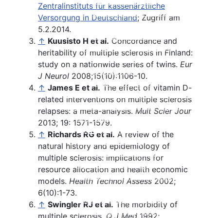
Nebenwirkungen
Zentralinstituts für kassenärztliche
Einnahme und Therapiekontrolle
Versorgung in Deutschland
; Zugriff am
Häufig gestellte Fragen
5.2.2014.
Alles auf einen Blick
↑
Kuusisto H et al.
Concordance and
Teriflunomid (Aubagio®)
heritability of multiple sclerosis in Finland:
Beschreibung
study on a nationwide series of twins.
Eur
Wirksamkeit
J Neurol
2008;15(10):1106-10.
Nebenwirkungen
↑
James E et al.
The effect of vitamin D-
Therapie der sekundär
Einnahme und Therapiekontrolle
related interventions on multiple sclerosis
progredienten MS
Häufig gestellte Fragen
relapses: a meta-analysis.
Mult Scler Jour
Interferone bei SPMS
Alles auf einen Blick
2013; 19: 1571-1579.
Fingolimod (Gilenya®)
Mitoxantron
↑
Richards RG et al.
A review of the
Azathioprin
Beschreibung
natural history and epidemiology of
Kombinationstherapien
Wirksamkeit
multiple sclerosis: implications for
Cyclophosphamid
Nebenwirkungen
resource allocation and health economic
Methotrexat MTX
Einnahme und Therapiekontrolle
models.
Health
Technol Assess
2002;
Kortison
Häufig gestellte Fragen
6(10):1-73.
Immunglobuline
Alles auf einen Blick
↑
Swingler RJ et al.
The morbidity of
Natalizumab (Tysabri®)
Cladibrin
multiple sclerosis.
Q J Med
1992;