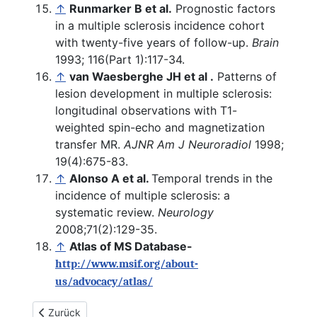
↑
Runmarker B et al.
Prognostic factors
in a multiple sclerosis incidence cohort
with twenty-five years of follow-up.
Brain
1993; 116(Part 1):117-34.
↑
van Waesberghe JH et al .
Patterns of
lesion development in multiple sclerosis:
longitudinal observations with T1-
weighted spin-echo and magnetization
transfer MR.
AJNR Am J Neuroradiol
1998;
19(4):675-83.
↑
Alonso A et al.
Temporal trends in the
incidence of multiple sclerosis: a
systematic review.
Neurology
2008;71(2):129-35.
↑
Atlas of MS Database-
http://www.msif.org/about-
us/advocacy/atlas/
Vorheriger Beitrag: Häufige Fragen zur Multiplen Sklerose i
Zurück