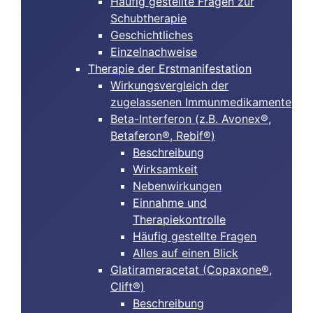
Häufig gestellte Fragen zur
Schubtherapie
Geschichtliches
Einzelnachweise
Therapie der Erstmanifestation
Wirkungsvergleich der
zugelassenen Immunmedikamente
Beta-Interferon (z.B. Avonex®,
Betaferon®, Rebif®)
Beschreibung
Wirksamkeit
Nebenwirkungen
Einnahme und
Therapiekontrolle
Häufig gestellte Fragen
Alles auf einen Blick
Glatirameracetat (Copaxone®,
Clift®)
Beschreibung