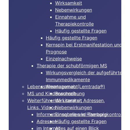
Wirksamkeit
Nebenwirkungen
Einnahme und
Therapiekontrolle
Häufig gestellte Fragen
Häufig gestellte Fragen
Kernspin bei Erstmanifestation und
Prognose
Einzelnachweise
Therapie der schubförmigen MS
Wirkungsvergleich der aufgeführten
Immunmedikamente
Lebensstilmanagement
Alemtuzumab (Lemtrada®)
MS und Kinderwunsch
Beschreibung
Weiterführende Literatur, Adressen,
Wirksamkeit
Links, Videos
Nebenwirkungen
Informationsquellen in Hamburg
Einnahme und Therapiekontrolle
Adressen
Häufig gestellte Fragen
im Internet
Alles auf einen Blick