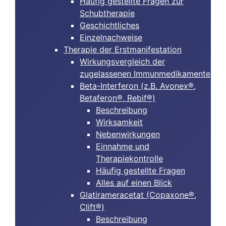
Häufig gestellte Fragen zur
Schubtherapie
Geschichtliches
Einzelnachweise
Therapie der Erstmanifestation
Wirkungsvergleich der
zugelassenen Immunmedikamente
Beta-Interferon (z.B. Avonex®,
Betaferon®, Rebif®)
Beschreibung
Wirksamkeit
Nebenwirkungen
Einnahme und
Therapiekontrolle
Häufig gestellte Fragen
Alles auf einen Blick
Glatirameracetat (Copaxone®,
Clift®)
Beschreibung