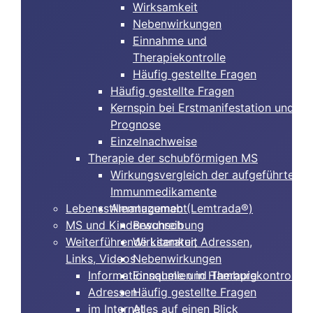
Wirksamkeit
Nebenwirkungen
Einnahme und
Therapiekontrolle
Häufig gestellte Fragen
Häufig gestellte Fragen
Kernspin bei Erstmanifestation und
Prognose
Einzelnachweise
Therapie der schubförmigen MS
Wirkungsvergleich der aufgeführten
Immunmedikamente
Lebensstilmanagement
Alemtuzumab (Lemtrada®)
MS und Kinderwunsch
Beschreibung
Weiterführende Literatur, Adressen,
Wirksamkeit
Links, Videos
Nebenwirkungen
Informationsquellen in Hamburg
Einnahme und Therapiekontrolle
Adressen
Häufig gestellte Fragen
im Internet
Alles auf einen Blick