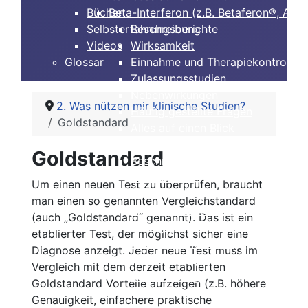
Bücher
Beta-Interferon (z.B. Betaferon®, Avo
Selbsterfahrungsberichte
Beschreibung
Videos
Wirksamkeit
Glossar
Einnahme und Therapiekontrolle
Zulassungsstudien
Nebenwirkungen
2. Was nützen mir klinische Studien?
Häufig gestellte Fragen
Goldstandard
Alles auf einen Blick
Glatirameracetat (Copaxone®, Clift®)
Goldstandard
Beschreibung
Wirksamkeit
Um einen neuen Test zu überprüfen, braucht
Nebenwirkungen
man einen so genannten Vergleichstandard
Einnahme und Therapiekontrolle
(auch „Goldstandard“ genannt). Das ist ein
Häufig gestellte Fragen
etablierter Test, der möglichst sicher eine
Alles auf einen Blick
Diagnose anzeigt. Jeder neue Test muss im
Dimethylfumarat, BG12 (Tecfidera®)
Vergleich mit dem derzeit etablierten
Beschreibung
Goldstandard Vorteile aufzeigen (z.B. höhere
Wirksamkeit
Genauigkeit, einfachere praktische