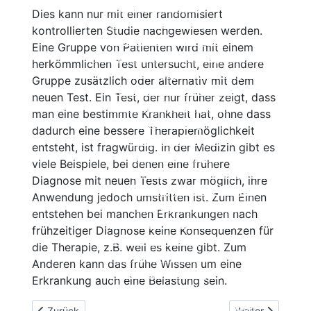
Cyclosporin
Beschreibung
Dies kann nur mit einer randomisiert
Keine Immuntherapie
Wirksamkeit
kontrollierten Studie nachgewiesen werden.
Einzelnachweise
Nebenwirkungen
Eine Gruppe von Patienten wird mit einem
Therapie der primär progredienten
Einnahme und Therapiekontrolle
herkömmlichen Test untersucht, eine andere
MS
Häufig gestellte Fragen
Gruppe zusätzlich oder alternativ mit dem
Ocrelizumab
Alles auf einen Blick
neuen Test. Ein Test, der nur früher zeigt, dass
Cladribin (Mavenclad®)
Beschreibung
man eine bestimmte Krankheit hat, ohne dass
Beschreibung
Wirksamkeit
dadurch eine bessere Therapiemöglichkeit
Wirksamkeit
Nebenwirkungen
entsteht, ist fragwürdig. In der Medizin gibt es
Nebenwirkungen
Einnahme und
viele Beispiele, bei denen eine frühere
Einnahme und Therapiekontrolle
Therapiekontrolle
Diagnose mit neuen Tests zwar möglich, ihre
Häufig gestellte Fragen
Häufig gestellte Fragen
Anwendung jedoch umstritten ist. Zum Einen
Alles auf einen Blick
Alles auf einen Blick
entstehen bei manchen Erkrankungen nach
Ocrelizumab (Ocrevus®)
Beta-Interferone
frühzeitiger Diagnose keine Konsequenzen für
Copaxone®
Beschreibung
die Therapie, z.B. weil es keine gibt. Zum
Mitoxantron
Wirksamkeit
Anderen kann das frühe Wissen um eine
Azathioprin
Nebenwirkungen
Erkrankung auch eine Belastung sein.
Cyclophosphamid
Einnahme und Therapiekontrolle
Immunglobuline
Häufig gestellte Fragen
Vorheriger Beitrag: Wichtige Studiendesigns
Nächster Beitrag:
Zurück
Weiter