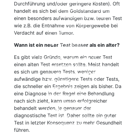
Nebenwirkungen
Durchführung und/oder geringere Kosten). Oft
Einnahme und Therapiekontrolle
handelt es sich bei dem Goldstandard um
Häufig gestellte Fragen
einen besonders aufwändigen bzw. teuren Test
Alles auf einen Blick
wie z.B. die Entnahme von Körpergewebe bei
Teriflunomid (Aubagio®)
Verdacht auf einen Tumor.
Beschreibung
Wirksamkeit
Wann ist ein neuer Test besser als ein alter?
Nebenwirkungen
Es gibt viele Gründe, warum ein neuer Test
Therapie der sekundär
Einnahme und Therapiekontrolle
einen alten Test ersetzen sollte. Meist handelt
progredienten MS
Häufig gestellte Fragen
es sich um genauere Tests, weniger
Interferone bei SPMS
Alles auf einen Blick
aufwändige bzw. günstigere Tests oder Tests,
Fingolimod (Gilenya®)
Mitoxantron
die schneller ein Ergebnis zeigen als bisher. Da
Azathioprin
Beschreibung
eine Diagnose in der Regel eine Behandlung
Kombinationstherapien
Wirksamkeit
nach sich zieht, kann umso erfolgreicher
Cyclophosphamid
Nebenwirkungen
behandelt werden, je genauer der
Methotrexat MTX
Einnahme und Therapiekontrolle
diagnostische Test ist. Daher sollte ein guter
Kortison
Häufig gestellte Fragen
Test in letzter Konsequenz zu mehr Gesundheit
Immunglobuline
Alles auf einen Blick
führen.
Natalizumab (Tysabri®)
Cladibrin