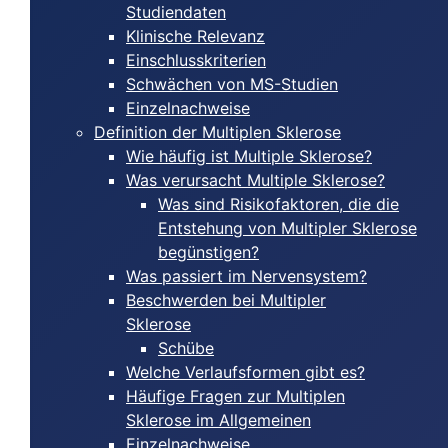
Studiendaten
Klinische Relevanz
Einschlusskriterien
Schwächen von MS-Studien
Einzelnachweise
Definition der Multiplen Sklerose
Wie häufig ist Multiple Sklerose?
Was verursacht Multiple Sklerose?
Was sind Risikofaktoren, die die
Entstehung von Multipler Sklerose
begünstigen?
Was passiert im Nervensystem?
Beschwerden bei Multipler
Sklerose
Schübe
Welche Verlaufsformen gibt es?
Häufige Fragen zur Multiplen
Sklerose im Allgemeinen
Einzelnachweise