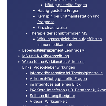
Häufig gestellte Fragen
Häufig gestellte Fragen
Kernspin bei Erstmanifestation und
Prognose
Einzelnachweise
Therapie der schubförmigen MS
Wirkungsvergleich der aufgeführten
Immunmedikamente
Lebensstilmanagement
Alemtuzumab (Lemtrada®)
MS und Kinderwunsch
Beschreibung
Weiterführende Literatur, Adressen,
Wirksamkeit
Links, Videos
Nebenwirkungen
Informationsquellen in Hamburg
Einnahme und Therapiekontrolle
Adressen
Häufig gestellte Fragen
im Internet
Alles auf einen Blick
Bücher
Beta-Interferon (z.B. Betaferon®, Avo
Selbsterfahrungsberichte
Beschreibung
Videos
Wirksamkeit